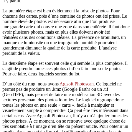
n’y paraît.
La première étape est bien évidemment la prise de photos. Pour
chacune des cartes, près d’une centaine de photos ont été prises. Le
nombre élevé de photos est nécessaire afin que l’on produise
une grande carte qui couvre une zone dans son entièreté. Il faut donc
avoir plusieurs photos, mais en plus elles doivent avoir été
réalisées dans des conditions idéales. La présence de brouillard, un
manque de luminosité ou une trop grande humidité pourraient
grandement diminuer la qualité de la carte produite. L’analyse
perdrait de la valeur.
La deuxième étape est souvent celle qui semble la plus complexe. Il
s’agit de prendre toutes ces photos et d’en faire une seule photo.
Pour ce faire, deux logiciels sortent du lot.
D’un côté du ring, nous avons
Agisoft Photoscan
. Ce logiciel ne
permet pas de produire un .kmz (Google Earth) ou un .tif
(GeoTIFF), mais permet de faire une modélisation 3D avec des
textures provenant des photos fournies. Le logiciel regroupe donc
toutes les photos en une seule « carte », facile à manipuler et
visuellement simple à comprendre. Ça peut être très intéressant dans
certains cas. Avec Agisoft Photoscan, il n’y a qu’à ajouter toutes les
photos prises. À ce moment, on se retrouve avec quelque chose de
très semblable à l’image d’en-tête du présent article. Pour obtenir un
résultat dans un certain format, il suffit ensuite d’exporter la carte.